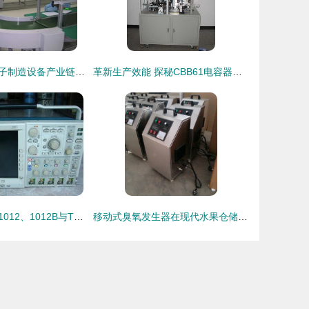
粤港澳大湾区电子制造设备产业链 以惠州车间与深圳流水线设备销售为例
革新生产效能 探秘CBB61电容器软线全自动焊接专机
泰克示波器TDS1012、1012B与TDS2012B产品细节解析 东莞市精申电子设备高清图集
移动式臭氧发生器在现代水果仓储中的应用与优势——以徐州中新果业采购案例为例