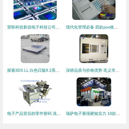
荣联科技新设电子科技公司，布局半导体与电子产品市场
现代化管理必备 四款pos收款机导购
探索3DS LL 白色日版9.2系统的怀旧魅力和体验评测——专注天津游戏机与电子产品的真实感受
深耕品质与价格优势 巩义市曙光机械厂引领其他行业专用设备市场新风向
电子产品背后的零件密码 浅谈以价格、厂商信誉为导向的设备科学选择路径——刍议嘉禾仁泰对深莞制造业的生存隐喻
瑞萨电子展现硬核实力 10款智能家居与智能工业方案亮相，赋能AIoT新生态